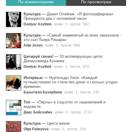
По комментариям
По просмотрам
Культура
—
Данил Олейник: «Я фотографировал
Президента два с половиной часа»
Daniyar Asylbek
,
комм.: 3
,
просм.: 582
Культура
—
«Самый знаменитый из моих заказчиков -
это сын Пьера Ришара»
Aida Jexen
,
комм.: 2
,
просм.: 568
Цитируй своих!
—
10 мотивирующих цитат
Динмухамеда Кунаева
Daniyar Asylbek
,
комм.: 1
,
просм.: 874
Интервью
—
Нургельды Уали: «Каждый
путешествовал по степи без денег и сколько угодно
времени»
Бахытжан Бухарбаев
,
комм.: 1
,
просм.: 230
Топ
—
«Перлы» в соцсетях от нацкомпаний и
ведомств
Диас Бейсенбек
,
комм.: 0
,
просм.: 2714
Культура
—
Цвета жизни
Olga Fadeyeva
,
комм.: 0
,
просм.: 106