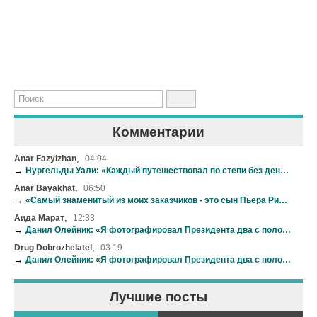
Комментарии
,
Anar Fazylzhan
04:04
→
Нургельды Уали: «Каждый путешествовал по степи без денег и сколько угодно времени»
,
Anar Bayakhat
06:50
→
«Самый знаменитый из моих заказчиков - это сын Пьера Ришара»
,
Аида Марат
12:33
→
Данил Олейник: «Я фотографировал Президента два с половиной часа»
,
Drug Dobrozhelatel
03:19
→
Данил Олейник: «Я фотографировал Президента два с половиной часа»
Лучшие посты