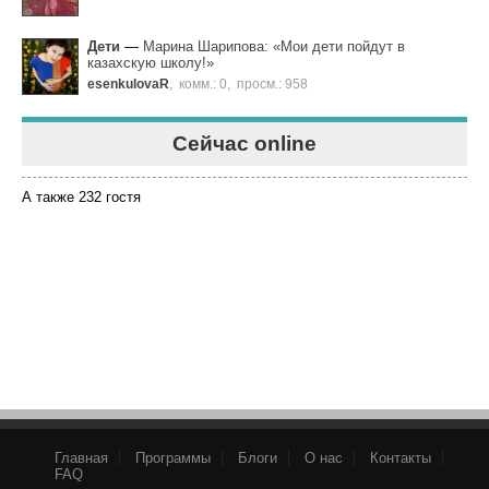
Дети
—
Марина Шарипова: «Мои дети пойдут в
казахскую школу!»
esenkulovaR
,
комм.: 0
,
просм.: 958
Сейчас online
А также 232 гостя
Главная
Программы
Блоги
О нас
Контакты
FAQ