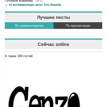
,
Гулайым Жакипова
08:02
→
10 мотивирующих цитат Аль-Фараби
Лучшие посты
По комментариям
По просмотрам
Сейчас online
А также 109 гостей