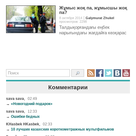
Жұмыс жоқ па, жұмысшы жоқ
па?
8 октября 2014
Galymurat Zhukel
просмотров: 2298
Талдықорғандағы еңбек
нарығындағы жағдайға көзқарас
Комментарии
,
sava sava
02:49
→
«Новогодний подарок»
,
sava sava
12:33
→
Ошибки бедных
,
KHasbek HKasbek
02:33
→
10 лучших казахских короткометражных мультфильмов