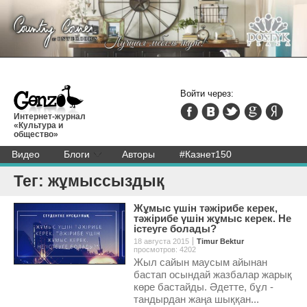
Войти через:
Интернет-журнал
«Культура и
общество»
Видео
Блоги
Авторы
#Казнет150
Тег: жұмыссыздық
Жұмыс үшін тәжірибе керек,
тәжірибе үшін жұмыс керек. Не
істеуге болады?
18 августа 2015
Timur Bektur
просмотров: 4202
Жыл сайын маусым айынан
бастап осындай жазбалар жарық
көре бастайды. Әдетте, бұл -
тандырдан жаңа шыққан...