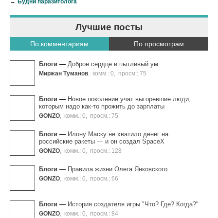
→
Будни паразитолога
Лучшие посты
По комментариям
По просмотрам
Блоги
—
Доброе сердце и пытливый ум
Миржан Туманов
,
комм.: 0
,
просм.: 75
Блоги
—
Новое поколение учат выгоревшие люди,
которым надо как-то прожить до зарплаты
GONZO
,
комм.: 0
,
просм.: 75
Блоги
—
Илону Маску не хватило денег на
российские ракеты — и он создал SpaceХ
GONZO
,
комм.: 0
,
просм.: 128
Блоги
—
Правила жизни Олега Янковского
GONZO
,
комм.: 0
,
просм.: 66
Блоги
—
История создателя игры "Что? Где? Когда?"
GONZO
,
комм.: 0
,
просм.: 84