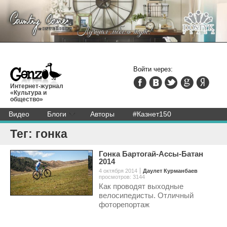
Войти через:
Интернет-журнал
«Культура и
общество»
Видео
Блоги
Авторы
#Казнет150
Тег: гонка
Гонка Бартогай-Ассы-Батан
2014
4 октября 2014
Даулет Курманбаев
просмотров: 3144
Как проводят выходные
велосипедисты. Отличный
фоторепортаж