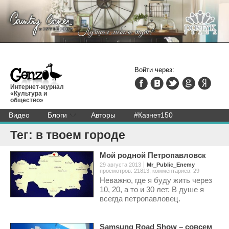
Войти через:
Интернет-журнал
«Культура и
общество»
Видео
Блоги
Авторы
#Казнет150
Тег: в твоем городе
Мой родной Петропавловск
29 августа 2013
Mr_Public_Enemy
просмотров: 21813
,
комментариев: 29
Неважно, где я буду жить через
10, 20, а то и 30 лет. В душе я
всегда петропавловец.
Samsung Road Show – совсем