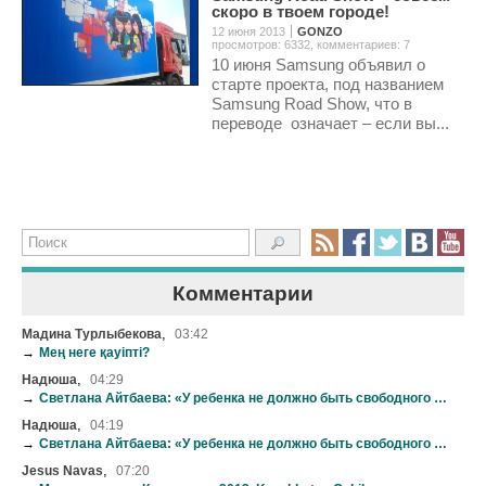
скоро в твоем городе!
12 июня 2013
GONZO
просмотров: 6332
,
комментариев: 7
10 июня Samsung объявил о
старте проекта, под названием
Samsung Road Show, что в
переводе означает – если вы...
Комментарии
,
Мадина Турлыбекова
03:42
→
Мең неге қауіпті?
,
Надюша
04:29
→
Светлана Айтбаева: «У ребенка не должно быть свободного времени»
,
Надюша
04:19
→
Светлана Айтбаева: «У ребенка не должно быть свободного времени»
,
Jesus Navas
07:20