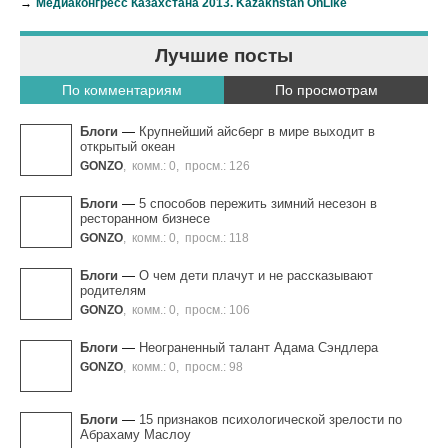
→
Медиаконгресс Казахстана 2013. Kazakhstan OnLike
Лучшие посты
По комментариям
По просмотрам
Блоги
—
Крупнейший айсберг в мире выходит в
открытый океан
GONZO
,
комм.: 0
,
просм.: 126
Блоги
—
5 способов пережить зимний несезон в
ресторанном бизнесе
GONZO
,
комм.: 0
,
просм.: 118
Блоги
—
О чем дети плачут и не рассказывают
родителям
GONZO
,
комм.: 0
,
просм.: 106
Блоги
—
Неограненный талант Адама Сэндлера
GONZO
,
комм.: 0
,
просм.: 98
Блоги
—
15 признаков психологической зрелости по
Абрахаму Маслоу