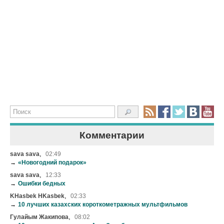
Комментарии
,
sava sava
02:49
→
«Новогодний подарок»
,
sava sava
12:33
→
Ошибки бедных
,
KHasbek HKasbek
02:33
→
10 лучших казахских короткометражных мультфильмов
,
Гулайым Жакипова
08:02