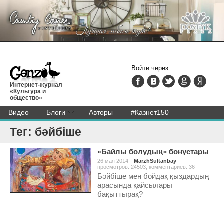
Войти через:
Интернет-журнал
«Культура и
общество»
Видео
Блоги
Авторы
#Казнет150
Тег: бәйбіше
«Байлы болудың» бонустары
26 мая 2014
MarzhSultanbay
просмотров: 24503
,
комментариев: 36
Бәйбіше мен бойдақ қыздардың
арасында қайсылары
бақыттырақ?