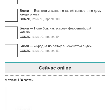
Блоги
—
Без кота и жизнь не та: обязанности по дому
каждого кота
GONZO
,
комм.: 0
,
просм.: 80
Блоги
—
Поле боя: как устроен флорентийский
кальчо
GONZO
,
комм.: 0
,
просм.: 54
Блоги
—
«Бродил по пляжу в неженатом виде»
GONZO
,
комм.: 0
,
просм.: 51
Сейчас online
А также 120 гостей