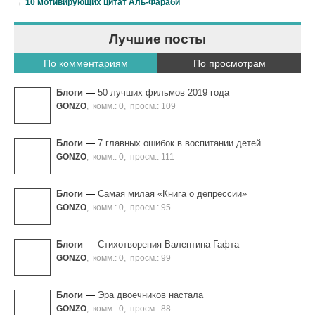
→
10 мотивирующих цитат Аль-Фараби
Лучшие посты
По комментариям
По просмотрам
Блоги
—
50 лучших фильмов 2019 года
GONZO
,
комм.: 0
,
просм.: 109
Блоги
—
7 главных ошибок в воспитании детей
GONZO
,
комм.: 0
,
просм.: 111
Блоги
—
Самая милая «Книга о депрессии»
GONZO
,
комм.: 0
,
просм.: 95
Блоги
—
Стихотворения Валентина Гафта
GONZO
,
комм.: 0
,
просм.: 99
Блоги
—
Эра двоечников настала
GONZO
,
комм.: 0
,
просм.: 88