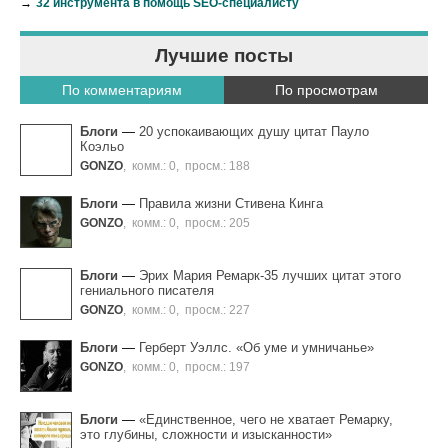
→
32 инструмента в помощь SEO-специалисту
Лучшие посты
По комментариям
По просмотрам
Блоги
—
20 успокаивающих душу цитат Пауло
Коэльо
GONZO
,
комм.: 0
,
просм.: 188
Блоги
—
Правила жизни Стивена Кинга
GONZO
,
комм.: 0
,
просм.: 205
Блоги
—
Эрих Мария Ремарк-35 лучших цитат этого
гениального писателя
GONZO
,
комм.: 0
,
просм.: 227
Блоги
—
Герберт Уэллс. «Об уме и умничанье»
GONZO
,
комм.: 0
,
просм.: 197
Блоги
—
«Единственное, чего не хватает Ремарку,
это глубины, сложности и изысканности»