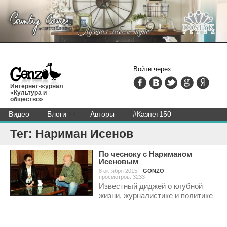
Войти через:
Интернет-журнал
«Культура и
общество»
Видео
Блоги
Авторы
#Казнет150
Тег: Нариман Исенов
По чесноку с Нариманом
Исеновым
8 октября 2015
GONZO
просмотров: 3233
Известный диджей о клубной
жизни, журналистике и политике