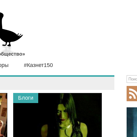
 общество»
оры
#Казнет150
Блоги