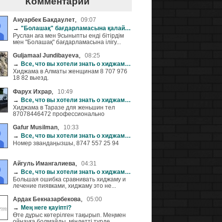
Комментарии
,
Ануарбек Бакдаулет
09:07
→
"Болашақ" бағдарламасына қалай түстім
Руслан аға мен 9сыныпты енді бітірдім
мен "Болашақ" бағдарламасына ілігу...
,
Guljamaal Jundibayeva
08:25
→
Все, что вы хотели знать о хиджаме (+18)
Хиджама в Алматы женщинам 8 707 976
18 82 выезд.
,
Фарух Ихрар
10:49
→
Все, что вы хотели знать о хиджаме (+18)
Хиджама в Таразе для женьшин тел
87078446472 профессионально
,
Gafur Musilman
10:33
→
Все, что вы хотели знать о хиджаме (+18)
Номер звандаңызшы, 8747 557 25 94
,
Айгуль Имангалиева
04:31
→
Все, что вы хотели знать о хиджаме (+18)
Большая ошибка сравнивать хиджаму и
лечение пиявками, хиджаму это не...
,
Ардак Бекназарбекова
05:00
→
Мең неге қауіпті?
Өте дұрыс көтерілген тақырып. Меңмен
ойнауға болмайды. міндетті түрде...