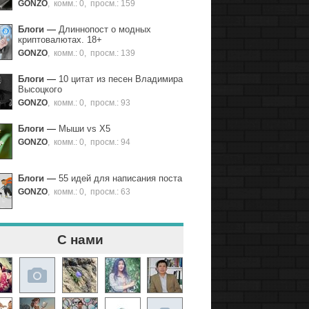
GONZO
,
комм.: 0
,
просм.: 159
Блоги
—
Длиннопост о модных
криптовалютах. 18+
GONZO
,
комм.: 0
,
просм.: 139
Блоги
—
10 цитат из песен Владимира
Высоцкого
GONZO
,
комм.: 0
,
просм.: 93
Блоги
—
Мыши vs X5
GONZO
,
комм.: 0
,
просм.: 94
Блоги
—
55 идей для написания поста
GONZO
,
комм.: 0
,
просм.: 63
С нами