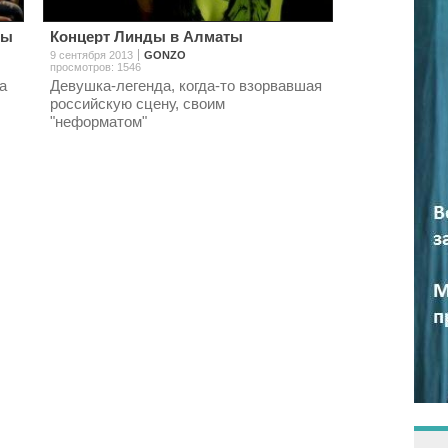
ты
Концерт Линды в Алматы
9 сентября 2013
GONZO
просмотров: 1546
а
Девушка-легенда, когда-то взорвавшая
российскую сцену, своим
"неформатом"