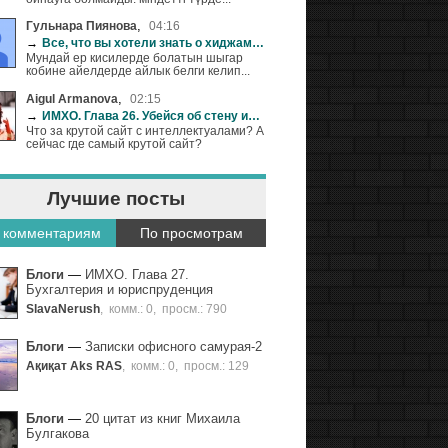
,
Гульнара Пиянова
04:16
→
Все, что вы хотели знать о хиджаме (+18)
Мундай ер кисилерде болатын шыгар
кобине айелдерде айлык белги келип...
,
Aigul Armanova
02:15
→
ИМХО. Глава 26. Убейся об стену или особенности копирайта
Что за крутой сайт с интеллектуалами? А
сейчас где самый крутой сайт?
Лучшие посты
 комментариям
По просмотрам
Блоги
—
ИМХО. Глава 27.
Бухгалтерия и юриспруденция
SlavaNerush
,
комм.: 0
,
просм.: 790
Блоги
—
Записки офисного самурая-2
Ақиқат Aks RAS
,
комм.: 0
,
просм.: 129
Блоги
—
20 цитат из книг Михаила
Булгакова