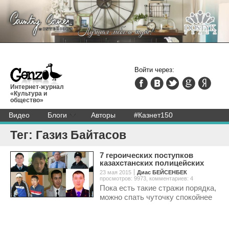
Войти через:
Интернет-журнал
«Культура и
общество»
Видео
Блоги
Авторы
#Казнет150
Тег: Газиз Байтасов
7 героических поступков
казахстанских полицейских
23 мая 2015
Диас БЕЙСЕНБЕК
просмотров: 9973
,
комментариев: 4
Пока есть такие стражи порядка,
можно спать чуточку спокойнее