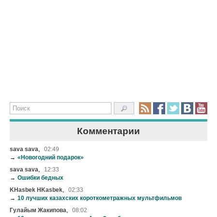
Комментарии
,
sava sava
02:49
→
«Новогодний подарок»
,
sava sava
12:33
→
Ошибки бедных
,
KHasbek HKasbek
02:33
→
10 лучших казахских короткометражных мультфильмов
,
Гулайым Жакипова
08:02