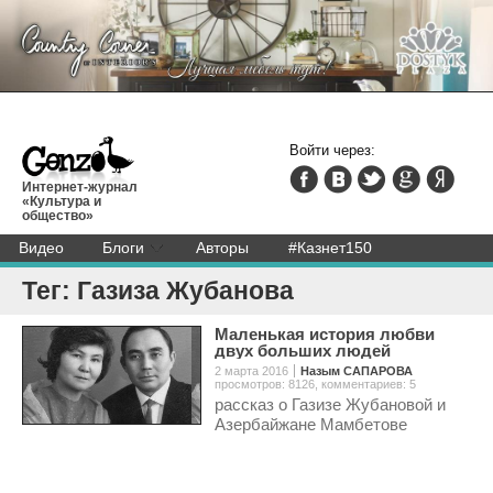
Войти через:
Интернет-журнал
«Культура и
общество»
Видео
Блоги
Авторы
#Казнет150
Тег: Газиза Жубанова
Маленькая история любви
двух больших людей
2 марта 2016
Назым САПАРОВА
просмотров: 8126
,
комментариев: 5
рассказ о Газизе Жубановой и
Азербайжане Мамбетове