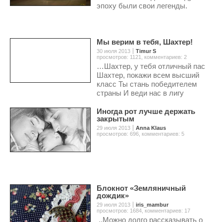
эпоху были свои легенды.
Мы верим в тебя, Шахтер!
30 июля 2013
Timur S
просмотров: 1121
,
комментариев: 2
…Шахтер, у тебя отличный пас
Шахтер, покажи всем высший
класс Ты стань победителем
страны И веди нас в лигу
чемпионов И добудь победу для
нас, добудь победу для нас….
Иногда рот лучше держать
закрытым
29 июля 2013
Anna Klaus
просмотров: 696
,
комментариев: 5
Блокнот «Земляничный
дождик»
29 июля 2013
iris_mambur
просмотров: 1684
,
комментариев: 17
..Можно долго рассказывать о