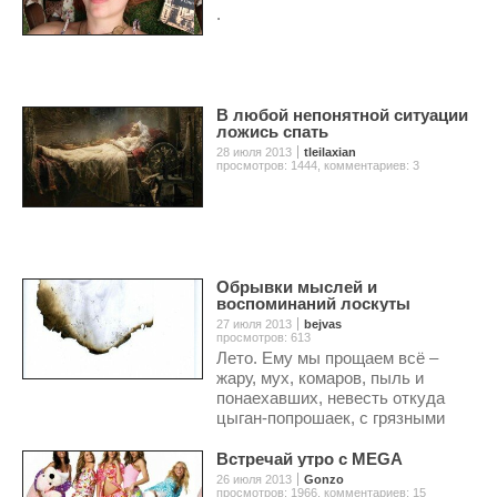
.
В любой непонятной ситуации
ложись спать
28 июля 2013
tleilaxian
просмотров: 1444
,
комментариев: 3
Обрывки мыслей и
воспоминаний лоскуты
27 июля 2013
bejvas
просмотров: 613
Лето. Ему мы прощаем всё –
жару, мух, комаров, пыль и
понаехавших, невесть откуда
цыган-попрошаек, с грязными
детьми подмышкой.
Встречай утро с MEGA
26 июля 2013
Gonzo
просмотров: 1966
,
комментариев: 15