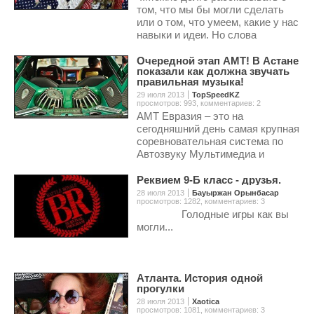
том, что мы бы могли сделать
или о том, что умеем, какие у нас
навыки и идеи. Но слова
останутся лишь словами. Сядьте
и сделайте – молча, наедине с
Очередной этап АМТ! В Астане
показали как должна звучать
самим собой. И в руках
правильная музыка!
останется вещь, которая скажет
29 июля 2013
TopSpeedKZ
больше вас.
просмотров: 993
,
комментариев: 2
АМТ Евразия – это на
сегодняшний день самая крупная
соревновательная система по
Автозвуку Мультимедиа и
Тюнингу на всё пост советском
пространстве.
Реквием 9-Б класс - друзья.
28 июля 2013
Бауыржан Орынбасар
просмотров: 1282
,
комментариев: 3
Голодные игры как вы
могли...
Атланта. История одной
прогулки
28 июля 2013
Xaotica
просмотров: 1081
,
комментариев: 3