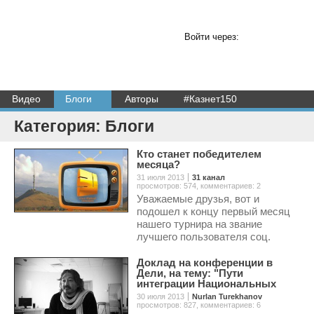
Войти через:
Видео
Блоги
Авторы
#Казнет150
Категория: Блоги
Кто станет победителем
месяца?
31 июля 2013
31 канал
просмотров: 574
,
комментариев: 2
Уважаемые друзья, вот и
подошел к концу первый месяц
нашего турнира на звание
лучшего пользователя соц.
сетей по версии «31 канала».
Доклад на конференции в
Дели, на тему: "Пути
интеграции Национальных
культур в мировое соо
30 июля 2013
Nurlan Turekhanov
просмотров: 827
,
комментариев: 6