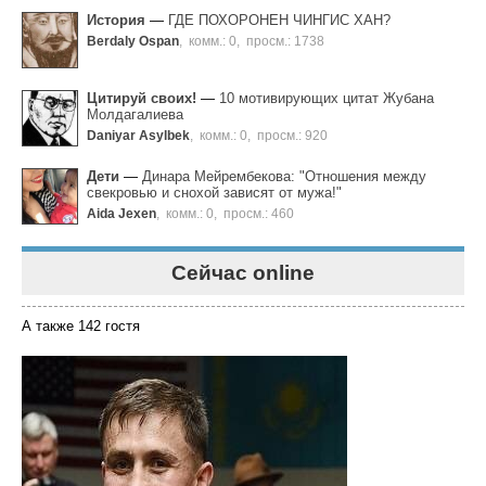
История
—
ГДЕ ПОХОРОНЕН ЧИНГИС ХАН?
Berdaly Ospan
,
комм.: 0
,
просм.: 1738
Цитируй своих!
—
10 мотивирующих цитат Жубана
Молдагалиева
Daniyar Asylbek
,
комм.: 0
,
просм.: 920
Дети
—
Динара Мейрембекова: "Отношения между
свекровью и снохой зависят от мужа!"
Aida Jexen
,
комм.: 0
,
просм.: 460
Сейчас online
А также 142 гостя