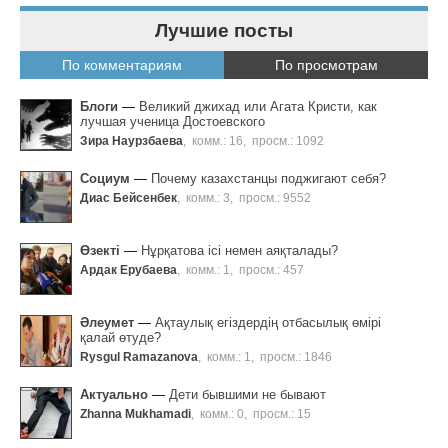
Лучшие посты
По комментариям
По просмотрам
Блоги
—
Великий джихад или Агата Кристи, как
лучшая ученица Достоевского
Зира Наурзбаева
,
комм.: 16
,
просм.: 1092
Социум
—
Почему казахстанцы поджигают себя?
Диас Бейсенбек
,
комм.: 3
,
просм.: 9552
Өзекті
—
Нұрқатова ісі немен аяқталады?
Ардак Ерубаева
,
комм.: 1
,
просм.: 457
Әлеумет
—
Ақтаулық егіздердің отбасылық өмірі
қалай өтуде?
Rysgul Ramazanova
,
комм.: 1
,
просм.: 1846
Актуально
—
Дети бывшими не бывают
Zhanna Mukhamadi
,
комм.: 0
,
просм.: 15