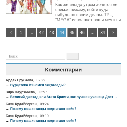
Как же иногда утром хочется не
снимая пижаму, пойти куда-
нибудь по своим делам. ТРЦ
"MEGA" исполняет ваши мечты и
желания
<
1
…
42
43
44
45
46
…
84
>
Комментарии
,
Ардак Ерубаева
07:29
→
Нұрқатова ісі немен аяқталады?
,
Зира Наурзбаева
12:57
→
Великий джихад или Агата Кристи, как лучшая ученица Достоевского
,
Баян Кудайберген
09:24
→
Почему казахстанцы поджигают себя?
,
Баян Кудайберген
09:19
→
Почему казахстанцы поджигают себя?