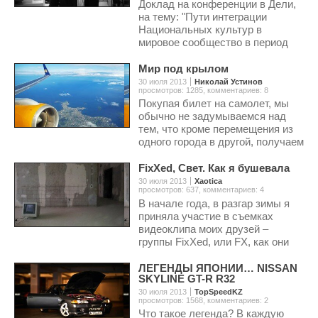
Доклад на конференции в Дели,
на тему: "Пути интеграции
Национальных культур в
мировое сообщество в период
глобализации".
Мир под крылом
30 июля 2013
Николай Устинов
просмотров: 1285
,
комментариев: 8
Покупая билет на самолет, мы
обычно не задумываемся над
тем, что кроме перемещения из
одного города в другой, получаем
еще и уникальную возможность
посмотреть на мир сверху.
FixXed, Свет. Как я бушевала
30 июля 2013
Xaotica
просмотров: 637
,
комментариев: 4
В начале года, в разгар зимы я
приняла участие в съемках
видеоклипа моих друзей –
группы FixXed, или FX, как они
себя тогда называли.
ЛЕГЕНДЫ ЯПОНИИ… NISSAN
SKYLINE GT-R R32
30 июля 2013
TopSpeedKZ
просмотров: 1568
,
комментариев: 2
Что такое легенда? В каждую