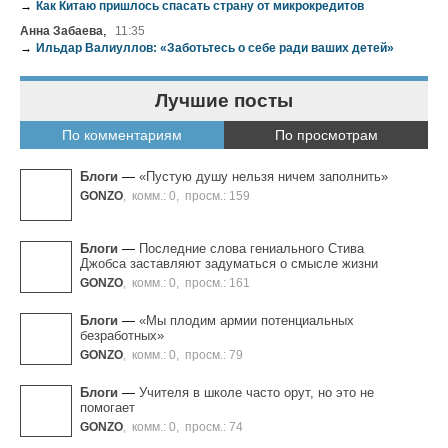
→
Как Китаю пришлось спасать страну от микрокредитов
,
Анна Забаева
11:35
→
Ильдар Валиуллов: «Заботьтесь о себе ради ваших детей»
Лучшие посты
По комментариям
По просмотрам
Блоги
—
«Пустую душу нельзя ничем заполнить»
GONZO
,
комм.: 0
,
просм.: 159
Блоги
—
Последние слова гениального Стива
Джобса заставляют задуматься о смысле жизни
GONZO
,
комм.: 0
,
просм.: 161
Блоги
—
«Мы плодим армии потенциальных
безработных»
GONZO
,
комм.: 0
,
просм.: 79
Блоги
—
Учителя в школе часто орут, но это не
помогает
GONZO
,
комм.: 0
,
просм.: 74