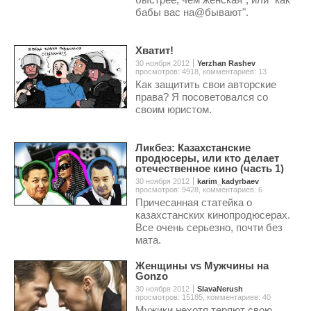
бабы вас на@бывают".
Хватит!
30 ноября 2012
Yerzhan Rashev
просмотров: 4918
,
комментариев: 13
Как защитить свои авторские
права? Я посоветовался со
своим юристом.
Ликбез: Казахстанские
продюсеры, или кто делает
отечественное кино (часть 1)
30 ноября 2012
karim_kadyrbaev
просмотров: 9428
,
комментариев: 6
Причесанная статейка о
казахстанских кинопродюсерах.
Все очень серьезно, почти без
мата.
Женщины vs Мужчины на
Gonzo
30 ноября 2012
SlavaNerush
просмотров: 15185
,
комментариев: 40
Мужики нехотя теряют свою