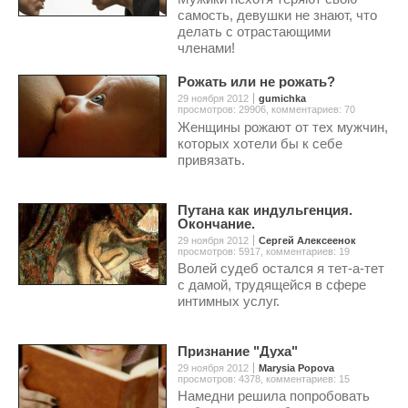
самость, девушки не знают, что
делать с отрастающими
членами!
Рожать или не рожать?
29 ноября 2012
gumichka
просмотров: 29906
,
комментариев: 70
Женщины рожают от тех мужчин,
которых хотели бы к себе
привязать.
Путана как индульгенция.
Окончание.
29 ноября 2012
Сергей Алексеенок
просмотров: 5917
,
комментариев: 19
Волей судеб остался я тет-а-тет
с дамой, трудящейся в сфере
интимных услуг.
Признание "Духа"
29 ноября 2012
Marysia Popova
просмотров: 4378
,
комментариев: 15
Намедни решила попробовать