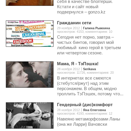
себя в качестве блоггерши.
Кстати и сайт новый
подвернулся – gonzo.kz
Гражданин сети
29 ноября 2012
Галина Рыжкина
просмотров: 4153
,
комментариев: 10
Сегодня нет порно, завтра –
чистых бинтов, говорил мой
любимый кино герой в третьем
или четвертом сезоне.
Мама, Я - ТэПэшка!
28 ноября 2012
Serikava
просмотров: 11726
,
комментариев: 20
В интернетах все смеются
(стебутся/ржут) над этим
персонажем. В общем, модно
троллить ТэПэшек, потому что...
Гендерный (дис)комфорт
28 ноября 2012
Яна Олеговна
просмотров: 4193
,
комментариев: 12
Навеяно метаморфозами Ланы
(она же Ларри) Вачовски