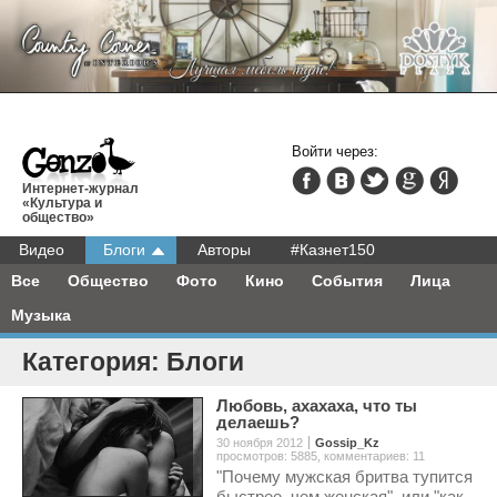
Войти через:
Интернет-журнал
«Культура и
общество»
Видео
Блоги
Авторы
#Казнет150
Все
Общество
Фото
Кино
События
Лица
Музыка
Категория: Блоги
Любовь, ахахаха, что ты
делаешь?
30 ноября 2012
Gossip_Kz
просмотров: 5885
,
комментариев: 11
"Почему мужская бритва тупится
быстрее, чем женская", или "как