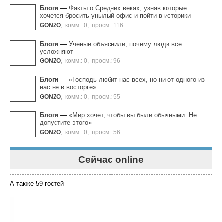
Блоги
—
Факты о Средних веках, узнав которые
хочется бросить унылый офис и пойти в историки
GONZO
,
комм.: 0
,
просм.: 116
Блоги
—
Ученые объяснили, почему люди все
усложняют
GONZO
,
комм.: 0
,
просм.: 96
Блоги
—
«Господь любит нас всех, но ни от одного из
нас не в восторге»
GONZO
,
комм.: 0
,
просм.: 55
Блоги
—
«Мир хочет, чтобы вы были обычными. Не
допустите этого»
GONZO
,
комм.: 0
,
просм.: 56
Сейчас online
А также 59 гостей