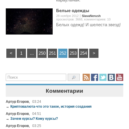
Белые одежды
28 ноября 2012
SlavaNerush
просмотров: 3668
,
комментариев: 10
Белых одежд! И шелеста звезд!
<
1
…
250
251
252
253
254
>
Комментарии
,
Артур Егоров
03:24
→
Криптовалюта-что это такое, история создания
,
Артур Егоров
04:51
→
Зачем курсы? Кому курсы?
,
Артур Егоров
03:25