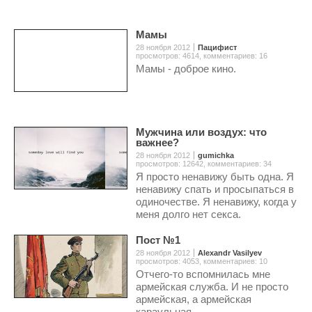
Мамы
28 ноября 2012
Пацифист
просмотров: 4614
,
комментариев: 16
Мамы - доброе кино.
Мужчина или воздух: что
важнее?
28 ноября 2012
gumichka
просмотров: 12642
,
комментариев: 34
Я просто ненавижу быть одна. Я
ненавижу спать и просыпаться в
одиночестве. Я ненавижу, когда у
меня долго нет секса.
Пост №1
28 ноября 2012
Alexandr Vasilyev
просмотров: 4053
,
комментариев: 10
Отчего-то вспомнилась мне
армейская служба. И не просто
армейская, а армейская
караульная.