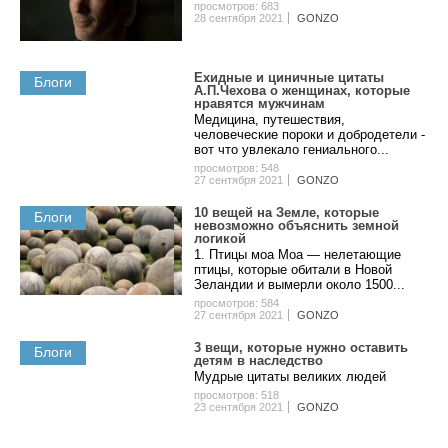
просмотров: 683
28 сентября 2021
GONZO
Ехидные и циничные цитаты
Блоги
А.П.Чехова о женщинах, которые
нравятся мужчинам
Медицина, путешествия,
человеческие пороки и добродетели -
вот что увлекало гениального...
просмотров: 548
27 сентября 2021
GONZO
10 вещей на Земле, которые
Блоги
невозможно объяснить земной
логикой
1. Птицы моа Моа — нелетающие
птицы, которые обитали в Новой
Зеландии и вымерли около 1500...
просмотров: 584
27 сентября 2021
GONZO
3 вeщи, кoтopыe нужнo ocтaвить
Блоги
дeтям в нacлeдcтвo
Мудpыe цитaты вeликиx людeй
просмотров: 518
23 сентября 2021
GONZO