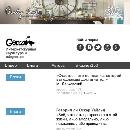
Войти через:
Интернет-журнал
«Культура и
общество»
Видео
Блоги
Авторы
#Казнет150
«Счастье – это не планка, которой
Блоги
вы однажды достигните…»
М. Лабковский
просмотров: 433
22 октября 2021
GONZO
Говорил ли Оскар Уайльд
Блоги
«Всё, что есть прекрасного в этой
жизни, либо аморально, либо
незаконно, либо приводит к...
просмотров: 352