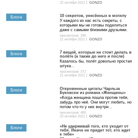
22 октября 2021
GONZO
10 секретов, унесённых в могилу
Блоги
У каждого из нас есть секреты, с
которыми мы не готовы поделиться
даже с самыми близкими друзьями.
просмотров: 399
21 октября 2021
GONZO
7 вещей, которые не стоит делать в
Блоги
полёте (а также до него и после)
Казалось бы, полёт довольно простая
штука...
просмотров: 372
21 октября 2021
GONZO
Откровенные цитаты Чарльза
Блоги
Буковски из романа «Женщины»
«Когда женщина пошла против тебя,
забудь про неё. Они могут любить, но
потом что-то у них внутри...
просмотров: 480
20 октября 2021
GONZO
«Не удерживай того, кто уходит от
Блоги
тебя. Иначе не придет тот, кто идет
к тебе»