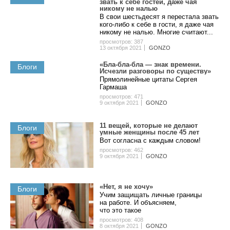
звать к себе гостей, даже чая
никому не налью
В свои шестьдесят я перестала звать
кого-либо к себе в гости, я даже чая
никому не налью. Многие считают...
просмотров: 387
13 октября 2021
GONZO
«Бла-бла-бла — знак времени.
Блоги
Исчезли разговоры по существу»
Прямолинейные цитаты Сергея
Гармаша
просмотров: 471
9 октября 2021
GONZO
11 вещей, которые не делают
Блоги
умные женщины после 45 лет
Вот согласна с каждым словом!
просмотров: 462
9 октября 2021
GONZO
«Нет, я не хочу»
Блоги
Учим защищать личные границы
на работе. И объясняем,
что это такое
просмотров: 408
8 октября 2021
GONZO