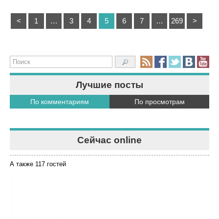
<
1
…
3
4
5
6
7
…
269
>
Лучшие посты
По комментариям
По просмотрам
Сейчас online
А также 117 гостей