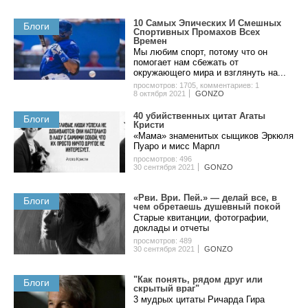
10 Самых Эпических И Смешных
Блоги
Спортивных Промахов Всех
Времен
Мы любим спорт, потому что он
помогает нам сбежать от
окружающего мира и взглянуть на...
просмотров: 1705
,
комментариев: 1
8 октября 2021
GONZO
40 убийственных цитат Агаты
Блоги
Кристи
«Мама» знаменитых сыщиков Эркюля
Пуаро и мисс Марпл
просмотров: 496
30 сентября 2021
GONZO
«Рви. Ври. Пей.» — делай все, в
Блоги
чем обретаешь душевный покой
Старые квитанции, фотографии,
доклады и отчеты
просмотров: 489
30 сентября 2021
GONZO
"Как понять, рядом друг или
Блоги
скрытый враг"
3 мудрых цитаты Ричарда Гира