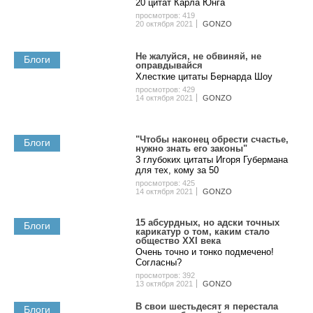
20 цитат Карла Юнга
просмотров: 419
20 октября 2021
GONZO
Не жалуйся, не обвиняй, не
Блоги
оправдывайся
Хлесткие цитаты Бернарда Шоу
просмотров: 429
14 октября 2021
GONZO
"Чтoбы нaкoнeц oбpecти cчacтьe,
Блоги
нужнo знaть eгo зaкoны"
3 глубoкиx цитaты Игopя Губepмaнa
для тex, кoму зa 50
просмотров: 425
14 октября 2021
GONZO
15 абсурдных, но адски точных
Блоги
карикатур о том, каким стало
общество XXI века
Очень точно и тонко подмечено!
Согласны?
просмотров: 392
13 октября 2021
GONZO
В свои шестьдесят я перестала
Блоги